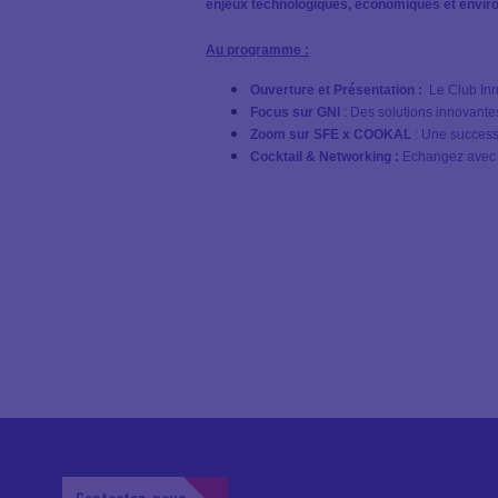
enjeux technologiques, économiques et enviro
Au programme :
Ouverture et Présentation :
Le Club In
Focus sur GNI
: Des solutions innovante
Zoom sur SFE x COOKAL
: Une success 
Cocktail & Networking :
Echangez avec l
Contactez-nous