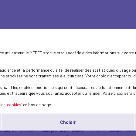
ence utilisateur, le MEDEF stocke et/ou accède à des informations sur votre 
dience et la performance du site, de réaliser des statistiques d'usage ou 
novation
s stockées ne sont transmises à aucun tiers. Votre choix d'accepter ou de 
 (sauf les cookies fonctionnels qui sont nécessaires au fonctionnement du 
ies et traceurs que vous souhaitez accepter ou refuser. Votre choix sera c
lien
'cookies'
en bas de page.
AFTERWORK INNOVATION
Choisir
ovation est un levier essentiel pour la compétitivité et la croissance des PM