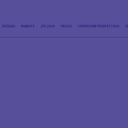
RÉSEAUX
MANDATS
JPE 2026
PRESSE
COMMISSION PROSPECTIVES
E