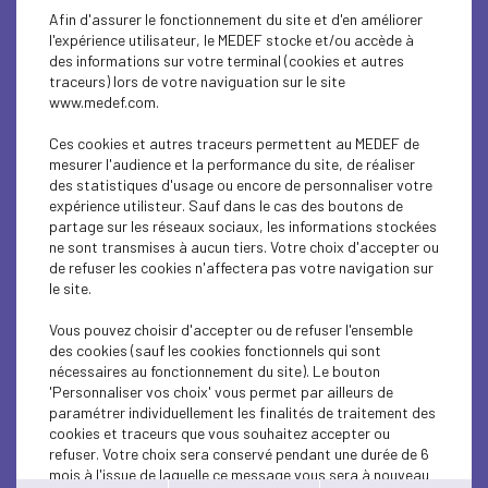
Afin d'assurer le fonctionnement du site et d'en améliorer
l'expérience utilisateur, le MEDEF stocke et/ou accède à
des informations sur votre terminal (cookies et autres
traceurs) lors de votre naviguation sur le site
www.medef.com.
Ces cookies et autres traceurs permettent au MEDEF de
mesurer l'audience et la performance du site, de réaliser
CEP : UN OUTIL RH
des statistiques d'usage ou encore de personnaliser votre
expérience utilisteur. Sauf dans le cas des boutons de
partage sur les réseaux sociaux, les informations stockées
ne sont transmises à aucun tiers. Votre choix d'accepter ou
Le Conseil en Evolution
de refuser les cookies n'affectera pas votre navigation sur
le site.
Professionnelle (CEP) est un service
public gratuit, accessible aux
Vous pouvez choisir d'accepter ou de refuser l'ensemble
des cookies (sauf les cookies fonctionnels qui sont
salariés et indépendants durant
nécessaires au fonctionnement du site). Le bouton
toute leur vie professionnelle.
'Personnaliser vos choix' vous permet par ailleurs de
paramétrer individuellement les finalités de traitement des
cookies et traceurs que vous souhaitez accepter ou
Rendez-vous le 21 novembre à la Maison de l'Entreprise, 8
refuser. Votre choix sera conservé pendant une durée de 6
rue Alfred Kastler à Maxéville pour une matinale animée
mois à l'issue de laquelle ce message vous sera à nouveau