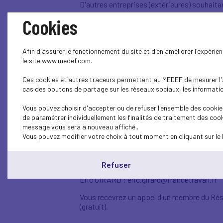
D'autres entreprises (extérieures) souhaitan
Cookies
Pour y participer en tant qu'entrepris
Afin d'assurer le fonctionnement du site et d'en améliorer l'expéri
le site www.medef.com.
Avoir au moins un poste à pourvoir sur
Ces cookies et autres traceurs permettent au MEDEF de mesurer l'au
cas des boutons de partage sur les réseaux sociaux, les information
Être disponible pour une présence ph
Vous pouvez choisir d'accepter ou de refuser l'ensemble des cookies
Tenir informés ensuite les organisateu
de paramétrer individuellement les finalités de traitement des cook
message vous sera à nouveau affiché..
Vous pouvez modifier votre choix à tout moment en cliquant sur le 
INSCRIPTION :
Refuser
Eric GIRARD : eric.girard@francetravail.fr
Vous recevrez un appel d'un membre du Rése
(gratuit).