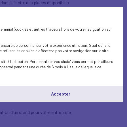
 dans la limite des places disponibles.
terminal (cookies et autres traceurs) lors de votre naviguation sur
ller, Cirey, Blâmont).
encore de personnaliser votre expérience utilisteur. Sauf dans le
refuser les cookies n'affectera pas votre navigation sur le site.
site). Le bouton 'Personnaliser vos choix' vous permet par ailleurs
onservé pendant une durée de 6 mois à l'issue de laquelle ce
Accepter
ation d'un stand pour votre entreprise