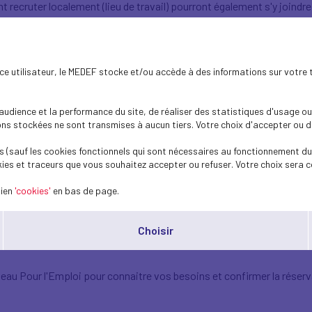
t recruter localement (lieu de travail) pourront également s'y joindre
e, il faut :
ence utilisateur, le MEDEF stocke et/ou accède à des informations sur votre 
 le territoire (Est lunévillois = anciens cantons de Baccarat, Badonvi
dience et la performance du site, de réaliser des statistiques d'usage ou 
s stockées ne sont transmises à aucun tiers. Votre choix d'accepter ou de 
ysique le jour du Forum (même pour une durée limitée).
 (sauf les cookies fonctionnels qui sont nécessaires au fonctionnement du 
rs sur le résultat des candidatures.
ies et traceurs que vous souhaitez accepter ou refuser. Votre choix sera c
lien
'cookies'
en bas de page.
Choisir
au Pour l'Emploi pour connaitre vos besoins et confirmer la réserv