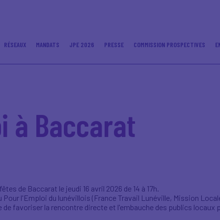
RÉSEAUX
MANDATS
JPE 2026
PRESSE
COMMISSION PROSPECTIVES
E
i à Baccarat
êtes de Baccarat le jeudi 16 avril 2026 de 14 à 17h.
 Pour l'Emploi du lunévillois (France Travail Lunéville, Mission Local
e favoriser la rencontre directe et l'embauche des publics locaux par