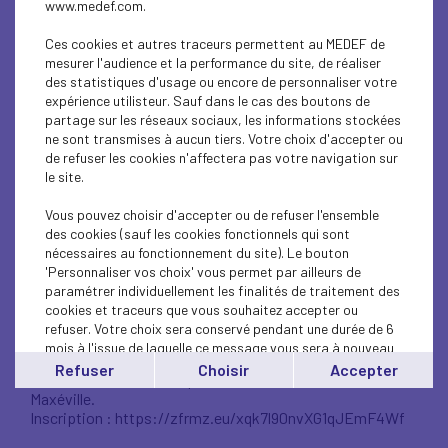
www.medef.com.
Ces cookies et autres traceurs permettent au MEDEF de
mesurer l'audience et la performance du site, de réaliser
des statistiques d'usage ou encore de personnaliser votre
expérience utilisteur. Sauf dans le cas des boutons de
partage sur les réseaux sociaux, les informations stockées
ne sont transmises à aucun tiers. Votre choix d'accepter ou
de refuser les cookies n'affectera pas votre navigation sur
LA FACTURATION
le site.
Vous pouvez choisir d'accepter ou de refuser l'ensemble
ELECTRONIQUE
des cookies (sauf les cookies fonctionnels qui sont
nécessaires au fonctionnement du site). Le bouton
'Personnaliser vos choix' vous permet par ailleurs de
La facturation électronique, on en parle ?
paramétrer individuellement les finalités de traitement des
cookies et traceurs que vous souhaitez accepter ou
Intervenants : Philippe MAZZICHI et Philippe GUILLOTIN
refuser. Votre choix sera conservé pendant une durée de 6
Date : 08/06/23,
mois à l'issue de laquelle ce message vous sera à nouveau
Heure : 08:30
affiché..
Refuser
Choisir
Accepter
Lieu : Maison de l'Entreprise, 8 rue Alfred Kastler à
Vous pouvez modifier votre choix à tout moment en
Maxéville.
cliquant sur le lien
'cookies'
en bas de page.
Inscription : https://zfrmz.eu/xqk7l90nvXG1qJEmF4Wf