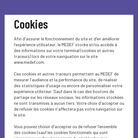
Cookies
Afin d'assurer le fonctionnement du site et d'en améliorer
l'expérience utilisateur, le MEDEF stocke et/ou accède à
des informations sur votre terminal (cookies et autres
L'IA à la portée des PME,
traceurs) lors de votre naviguation sur le site
www.medef.com.
ETI et Collectivités
Ces cookies et autres traceurs permettent au MEDEF de
mesurer l'audience et la performance du site, de réaliser
des statistiques d'usage ou encore de personnaliser votre
Dans le cadre de #l’Open du
expérience utilisteur. Sauf dans le cas des boutons de
partage sur les réseaux sociaux, les informations stockées
Numérique 2023, nous avons le
ne sont transmises à aucun tiers. Votre choix d'accepter ou
plaisir de vous convier avec adista à
de refuser les cookies n'affectera pas votre navigation sur
le site.
notre conférence du mercredi
29 novembre 2023 à partir de 17h00 à
Vous pouvez choisir d'accepter ou de refuser l'ensemble
des cookies (sauf les cookies fonctionnels qui sont
la Maison de l'Entreprise à Maxéville.