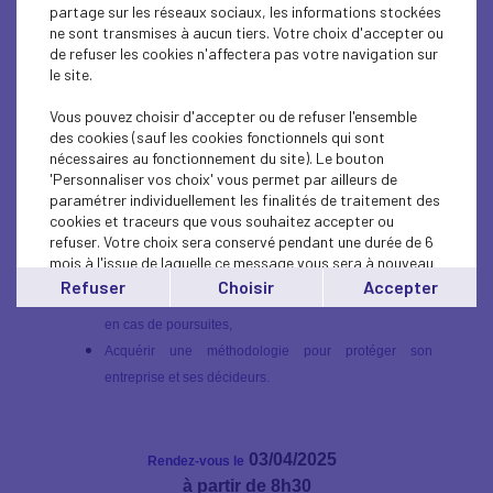
partage sur les réseaux sociaux, les informations stockées
anticiper et maîtriser les risques juridiques qui pèsent sur leur
ne sont transmises à aucun tiers. Votre choix d'accepter ou
entreprise et sur eux-mêmes. Une mise en cause pénale peut
de refuser les cookies n'affectera pas votre navigation sur
avoir des conséquences lourdes, tant sur le plan financier que
le site.
sur la réputation de l'entreprise.
Vous pouvez choisir d'accepter ou de refuser l'ensemble
des cookies (sauf les cookies fonctionnels qui sont
Au programme :
nécessaires au fonctionnement du site). Le bouton
'Personnaliser vos choix' vous permet par ailleurs de
Comprendre les enjeux du droit pénal des affaires
paramétrer individuellement les finalités de traitement des
cookies et traceurs que vous souhaitez accepter ou
pour les dirigeants et les cadres stratégiques,
refuser. Votre choix sera conservé pendant une durée de 6
Identifier les principales infractions pénales auxquelles
mois à l'issue de laquelle ce message vous sera à nouveau
une entreprise peut être confrontée,
affiché..
Refuser
Choisir
Accepter
Savoir prévenir les risques et adopter les bons réflexes
Vous pouvez modifier votre choix à tout moment en
cliquant sur le lien
'cookies'
en bas de page.
en cas de poursuites,
Acquérir une méthodologie pour protéger son
entreprise et ses décideurs.
03/04/2025
Rendez-vous le
à partir de
8h30