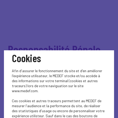
Responsabilité Pénale
Cookies
du Dirigeant
Afin d'assurer le fonctionnement du site et d'en améliorer
l'expérience utilisateur, le MEDEF stocke et/ou accède à
des informations sur votre terminal (cookies et autres
PETIT-DEJEUNER : RISQUE PENAL DU
traceurs) lors de votre naviguation sur le site
DIRIGEANT
www.medef.com.
Ces cookies et autres traceurs permettent au MEDEF de
mesurer l'audience et la performance du site, de réaliser
Dans un environnement économique et réglementaire de plus
des statistiques d'usage ou encore de personnaliser votre
expérience utilisteur. Sauf dans le cas des boutons de
en plus exigeant, les dirigeants et cadres stratégiques doivent