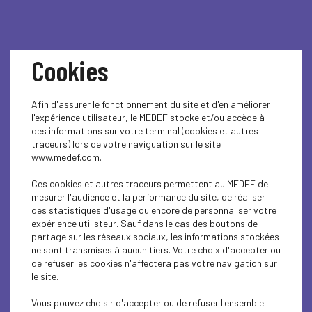
Cookies
Afin d'assurer le fonctionnement du site et d'en améliorer
l'expérience utilisateur, le MEDEF stocke et/ou accède à
SEMINAIRE IA
des informations sur votre terminal (cookies et autres
traceurs) lors de votre naviguation sur le site
GENERATIVE
www.medef.com.
Ces cookies et autres traceurs permettent au MEDEF de
mesurer l'audience et la performance du site, de réaliser
Les partenaires de EURES-transfrontalier de la Grande
des statistiques d'usage ou encore de personnaliser votre
Région dont le MEDEF de MEURTHE-ET-MOSELLE fait
expérience utilisteur. Sauf dans le cas des boutons de
partie, avec le soutien financier de l’Union Européenne
partage sur les réseaux sociaux, les informations stockées
vous invite à participer au séminaire « L'IA générative :
ne sont transmises à aucun tiers. Votre choix d'accepter ou
quels défis pour le marché du travail en Grande Région ? »
de refuser les cookies n'affectera pas votre navigation sur
avec Gilles Babinet, Co-président du Conseil National du
le site.
Numerique (CNNum) depuis 2021, entrepreneur, auteur et
professeur à Sciences Po Paris et animé par Guy Keckhut
Vous pouvez choisir d'accepter ou de refuser l'ensemble