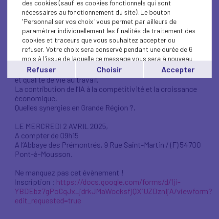
des cookies (sauf les cookies fonctionnels qui sont
Plusieurs keynotes et tables rondes seront proposées
nécessaires au fonctionnement du site). Le bouton
avec des intervenants français, luxembourgeois, belges et
'Personnaliser vos choix' vous permet par ailleurs de
allemands, sur les thèmes suivants :
paramétrer individuellement les finalités de traitement des
L’IA générative, doctrine et éthique : témoignage d’un
cookies et traceurs que vous souhaitez accepter ou
expert,
refuser. Votre choix sera conservé pendant une durée de 6
Impacts sur l’emploi, le travail, les qualifications et les
mois à l'issue de laquelle ce message vous sera à nouveau
recrutements,
affiché..
Refuser
Choisir
Accepter
Apports sur les adaptations en matière de sécurité, santé
Vous pouvez modifier votre choix à tout moment en
et qualité de vie au travail,
cliquant sur le lien
'cookies'
en bas de page.
La contribution de l’IA à la compétitivité et la croissance
économique,
Quelles synergies en Grande Région ?,
LE MERCREDI 2 AVRIL 2025,
A compter de 09h15
A l’Abbaye des Prémontrés, 9 Rue Saint-Martin / (F) 54700
Pont-à-Mousson.
Ne manquez pas cet évènement !
Inscription :
https://docs.google.com/forms/d/1ji-
YBDEbz7gPoCqJx_jdrkJMaWocksfjQXiUZDznIjA/viewform?
edit_requested=true