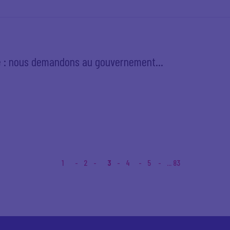
ce : nous demandons au gouvernement...
1
2
3
4
5
... 83