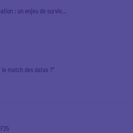
tion : un enjeu de survie...
 le match des datas ?"
EF25