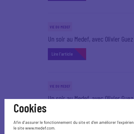
VIE DU MEDEF
Un soir au Medef, avec Olivier Guez -
Lire l'article
VIE DU MEDEF
Un soir au Medef, avec Olivier Guez -
Cookies
Lire l'article
Afin d'assurer le fonctionnement du site et d'en améliorer l'expéri
le site www.medef.com.