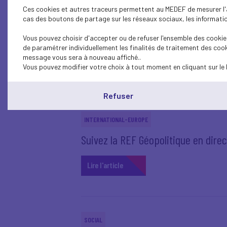
Ces cookies et autres traceurs permettent au MEDEF de mesurer l'au
cas des boutons de partage sur les réseaux sociaux, les information
INTERNATIONAL-EUROPE
REF Géopolitique - Où va le monde ? 
Vous pouvez choisir d'accepter ou de refuser l'ensemble des cookies
de paramétrer individuellement les finalités de traitement des cook
message vous sera à nouveau affiché..
Lire l'article
Vous pouvez modifier votre choix à tout moment en cliquant sur le 
Refuser
INTERNATIONAL-EUROPE
Suivez la REF Géopolitique en direct 
Lire l'article
SOCIAL