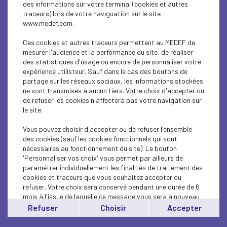
événements transfrontaliers.
des informations sur votre terminal (cookies et autres
traceurs) lors de votre naviguation sur le site
www.medef.com.
Programme 2025 :
Ces cookies et autres traceurs permettent au MEDEF de
mesurer l'audience et la performance du site, de réaliser
02 avril : Sémaire IA à l'Abbaye des Prémontrés,
des statistiques d'usage ou encore de personnaliser votre
Pont-à-Mousson,
expérience utilisteur. Sauf dans le cas des boutons de
partage sur les réseaux sociaux, les informations stockées
18 novembre : Colloque Europe "Approche
ne sont transmises à aucun tiers. Votre choix d'accepter ou
transfrontalière des pratiques RH", à Longwy
de refuser les cookies n'affectera pas votre navigation sur
le site.
Vous pouvez choisir d'accepter ou de refuser l'ensemble
des cookies (sauf les cookies fonctionnels qui sont
nécessaires au fonctionnement du site). Le bouton
'Personnaliser vos choix' vous permet par ailleurs de
paramétrer individuellement les finalités de traitement des
cookies et traceurs que vous souhaitez accepter ou
refuser. Votre choix sera conservé pendant une durée de 6
mois à l'issue de laquelle ce message vous sera à nouveau
affiché..
Refuser
Choisir
Accepter
Vous pouvez modifier votre choix à tout moment en
cliquant sur le lien
'cookies'
en bas de page.