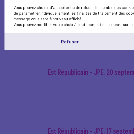
Vous pouvez choisir d'accepter ou de refuser l'ensemble des cookies
de paramétrer individuellement les finalités de traitement des cook
message vous sera à nouveau affiché..
Est Républicain - JPE, 23 septe
Vous pouvez modifier votre choix à tout moment en cliquant sur le 
Refuser
Est Républicain - JPE, 20 septe
Est Républicain - JPE, 17 septe