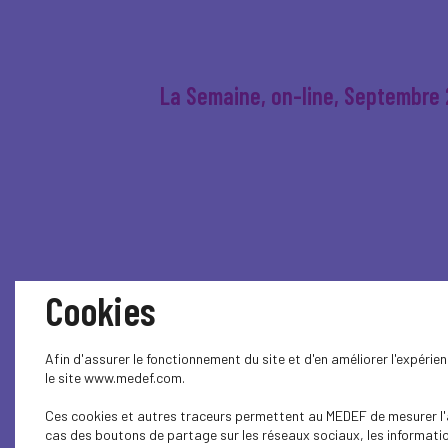
La Semaine, on-line, Septembre
Cookies
Est Républicain - JPE, 27 septe
Afin d'assurer le fonctionnement du site et d'en améliorer l'expéri
le site www.medef.com.
Ces cookies et autres traceurs permettent au MEDEF de mesurer l'au
cas des boutons de partage sur les réseaux sociaux, les information