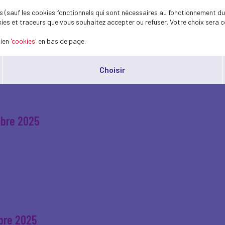
 (sauf les cookies fonctionnels qui sont nécessaires au fonctionnement du 
ies et traceurs que vous souhaitez accepter ou refuser. Votre choix sera c
mbre 2025
lien
'cookies'
en bas de page.
Choisir
mbre 2025
mbre 2025