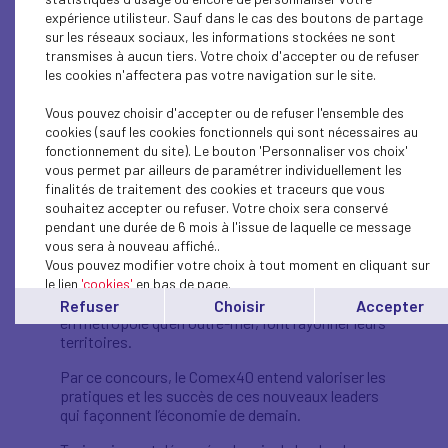
expérience utilisteur. Sauf dans le cas des boutons de partage
sur les réseaux sociaux, les informations stockées ne sont
Les Trophées des
transmises à aucun tiers. Votre choix d'accepter ou de refuser
les cookies n'affectera pas votre navigation sur le site.
Leaders de Demain
Vous pouvez choisir d'accepter ou de refuser l'ensemble des
cookies (sauf les cookies fonctionnels qui sont nécessaires au
fonctionnement du site). Le bouton 'Personnaliser vos choix'
Le Comex40 du Mouvement des entreprises de
vous permet par ailleurs de paramétrer individuellement les
France a institué en 2025 le premier concours qui
finalités de traitement des cookies et traceurs que vous
récompense la nouvelle génération
souhaitez accepter ou refuser. Votre choix sera conservé
d’entrepreneurs qui font bouger les territoires :
pendant une durée de 6 mois à l'issue de laquelle ce message
les Trophées des Leaders de Demain.
vous sera à nouveau affiché..
Vous pouvez modifier votre choix à tout moment en cliquant sur
Cette initiative du Comex40 met en avant
le lien
'cookies'
en bas de page.
l’optimisme, l’ouverture, la créativité et
l’enthousiasme de ces jeunes dirigeants qui, tant
Refuser
Choisir
Accepter
en métropole qu’en outre-mer, font rayonner leurs
territoires.
Par ce concours, le Comex40 entend valoriser les
pratiques et les succès de ces nouveaux leaders
qui façonnent l’économie de demain.