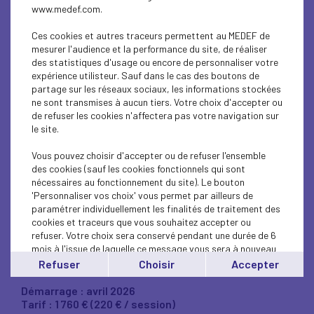
Un format structurant et pragmatique pour :
www.medef.com.
Clarifier votre vision à 5 ans,
Ces cookies et autres traceurs permettent au MEDEF de
mesurer l'audience et la performance du site, de réaliser
Structurer votre stratégie et votre business plan,
des statistiques d'usage ou encore de personnaliser votre
expérience utilisteur. Sauf dans le cas des boutons de
Sécuriser votre organisation financière,
partage sur les réseaux sociaux, les informations stockées
Renforcer votre posture de dirigeant,
ne sont transmises à aucun tiers. Votre choix d'accepter ou
de refuser les cookies n'affectera pas votre navigation sur
Anticiper les risques juridiques,
le site.
Organiser votre patrimoine professionnel et
Vous pouvez choisir d'accepter ou de refuser l'ensemble
personnel
des cookies (sauf les cookies fonctionnels qui sont
nécessaires au fonctionnement du site). Le bouton
Le programme se déroule sur
8 demi-journées
, à raison
'Personnaliser vos choix' vous permet par ailleurs de
d’une session par mois, en groupe restreint (15 à 20
paramétrer individuellement les finalités de traitement des
dirigeants), à la Maison de l’Entreprise à Maxéville.
cookies et traceurs que vous souhaitez accepter ou
refuser. Votre choix sera conservé pendant une durée de 6
L’objectif est simple :
mois à l'issue de laquelle ce message vous sera à nouveau
vous permettre de diriger sans subir et reprendre la
affiché..
Refuser
Choisir
Accepter
maîtrise de votre trajectoire.
Vous pouvez modifier votre choix à tout moment en
cliquant sur le lien
'cookies'
en bas de page.
Démarrage : avril 2026
Tarif : 1 760 € (220 € / session)