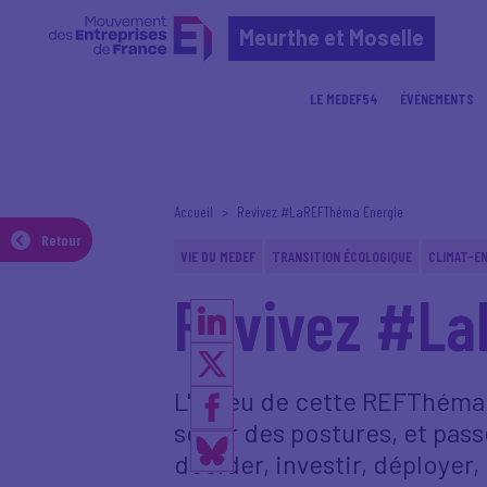
Meurthe et Moselle
LE MEDEF54
ÉVÉNEMENTS
Accueil
Revivez #LaREFThéma Energie
Retour
VIE DU MEDEF
TRANSITION ÉCOLOGIQUE
CLIMAT-EN
Revivez #La
L'enjeu de cette REFThéma Én
sortir des postures, et passe
décider, investir, déployer,