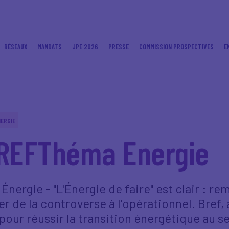
RÉSEAUX
MANDATS
JPE 2026
PRESSE
COMMISSION PROSPECTIVES
E
ERGIE
REFThéma Energie
ergie - "L'Énergie de faire" est clair : rem
r de la controverse à l'opérationnel. Bref, a
 pour réussir la transition énergétique au s