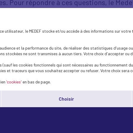
es. Pour répondre à ces questions, le Mede
les publics, des chefs d'entreprise et des 
 d'identifier les conditions concrètes d'accé
ence utilisateur, le MEDEF stocke et/ou accède à des informations sur votre 
dience et la performance du site, de réaliser des statistiques d'usage ou 
s stockées ne sont transmises à aucun tiers. Votre choix d'accepter ou de 
 (sauf les cookies fonctionnels qui sont nécessaires au fonctionnement du 
ies et traceurs que vous souhaitez accepter ou refuser. Votre choix sera c
lien
'cookies'
en bas de page.
Choisir