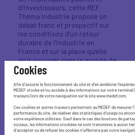
d’investisseurs, cette REF
Théma Industrie propose un
débat franc et prospectif sur
les conditions d’un retour
durable de l’industrie en
France et sur la place qu’elle
doit occuper dans le monde de
Cookies
demain.
Afin d'assurer le fonctionnement du site et d'en améliorer l'expérienc
MEDEF stocke et/ou accède à des informations sur votre terminal 
traceurs) lors de votre naviguation sur le site www.medef.com.
Ces cookies et autres traceurs permettent au MEDEF de mesurer l'
performance du site, de réaliser des statistiques d'usage ou encor
votre expérience utilisteur. Sauf dans le cas des boutons de parta
sociaux, les informations stockées ne sont transmises à aucun tier
d'accepter ou de refuser les cookies n'affectera pas votre navigatio